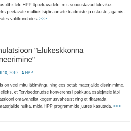
uspõhistele HPP õppekavadele, mis soodustavad tulevikus
seks peetavate multidistsiplinaarsete teadmiste ja oskuste jagamist
vates valdkondades.
>>>
mulatsioon "Elukeskkonna
neerimine"
d
ill 10, 2019
Author
HPP
is on veel mitu läbimängu ning ees ootab materjalide disainimime,
selleks, et Tervisedenudse konverentsil pakkuda osalejatele läbi
atsiooni omavahelist kogemusvahetust ning et rikastada
aterjalide hulka, mida HPP programmide juures kasutada.
>>>