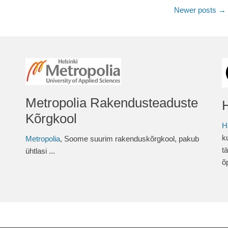
Newer posts
→
Metropolia Rakendusteaduste
Kõrgkool
H
k
Metropolia
, Soome suurim rakenduskõrgkool, pakub
t
ühtlasi ...
õ