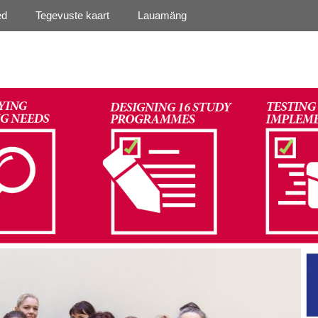
ed
Tegevuste kaart
Lauamäng