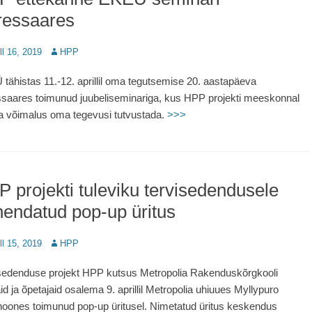
ressaares
d
ill 16, 2019
Author
HPP
tähistas 11.-12. aprillil oma tegutsemise 20. aastapäeva
saares toimunud juubeliseminariga, kus HPP projekti meeskonnal
ea võimalus oma tegevusi tutvustada.
>>>
 projekti tuleviku tervisedendusele
endatud pop-up üritus
d
ill 15, 2019
Author
HPP
sedenduse projekt HPP kutsus Metropolia Rakenduskõrgkooli
aid ja õpetajaid osalema 9. aprillil Metropolia uhiuues Myllypuro
oones toimunud pop-up üritusel. Nimetatud üritus keskendus