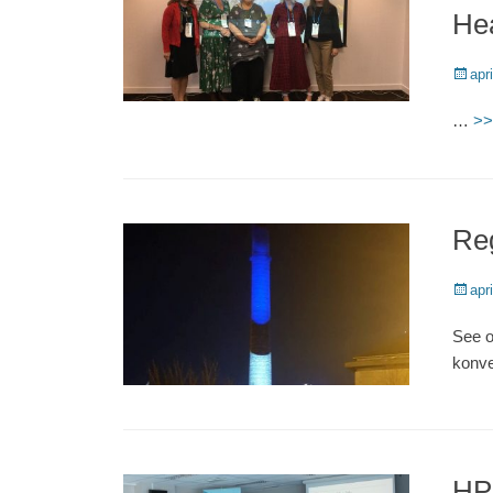
He
Poste
apr
on
…
>>
Reg
Poste
apr
on
See o
konve
HP