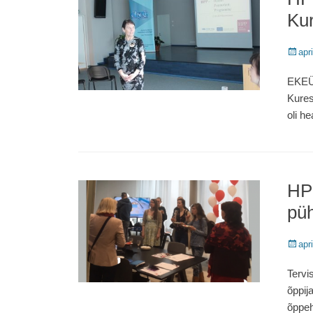
Ku
Poste
apr
on
EKEÜ 
Kures
oli h
HPP
püh
Poste
apr
on
Tervi
õppij
õppeh