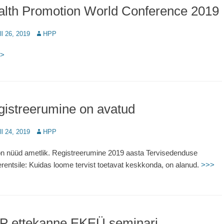
alth Promotion World Conference 2019
d
ill 26, 2019
Author
HPP
>
istreerumine on avatud
d
ill 24, 2019
Author
HPP
n nüüd ametlik. Registreerumine 2019 aasta Tervisedenduse
rentsile: Kuidas loome tervist toetavat keskkonda, on alanud.
>>>
P ettekanne EKEÜ seminari