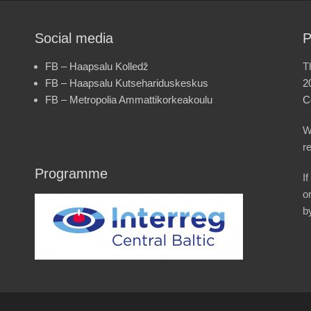
Social media
P
FB – Haapsalu Kolledž
T
FB – Haapsalu Kutsehariduskeskus
2
FB – Metropolia Ammattikorkeakoulu
C
W
r
Programme
I
o
b