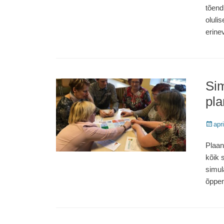
tõend
oluli
erine
Si
pla
Poste
apr
on
Plaan
kõik 
simul
õppem