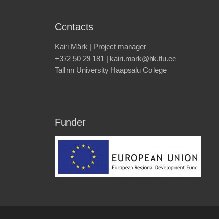
Contacts
Kairi Märk | Project manager
+372 50 29 181 | kairi.mark@hk.tlu.ee
Tallinn University Haapsalu College
Funder