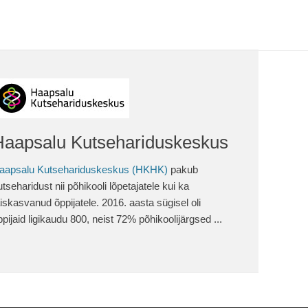
Haapsalu Kutsehariduskeskus
aapsalu Kutsehariduskeskus (HKHK)
pakub
utseharidust nii põhikooli lõpetajatele kui ka
äiskasvanud õppijatele. 2016. aasta sügisel oli
ppijaid ligikaudu 800, neist 72% põhikoolijärgsed ...