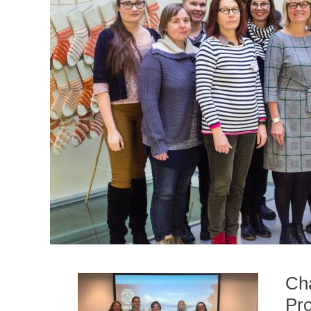
Cha
Pr