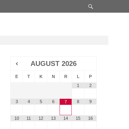
Search
AUGUST
2026
E
T
K
N
R
L
P
1
2
3
4
5
6
8
9
7
10
11
12
13
14
15
16