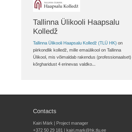
Tallinna Ülikooli Haapsalu
Kolledž
Tallinna Ülikooli Haapsalu Kolledž (TLÜ HK)
on
piirkondlik kolledž, mille emaülikool on Tallinna
Ülikool, mis võimaldab rakendus (professionaalset)
kõrgharidust 4 erinevas valdko...
Contacts
Kairi Märk | Project manager
+372 50 29 181 | kairi.mark@hk.tlu.ee