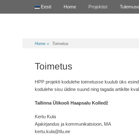
Primary Menu
Skip
Eesti
Home
Projektist
Tulemus
to
content
Health Promotion Programme
HPP
Home
»
Toimetus
Toimetus
HPP projekti kodulehe toimetusse kuulub üks esinda
kodulehe sisu üldine suund ning tagada artiklite kval
Tallinna Ülikooli Haapsalu Kolledž
Kertu Kula
Ajakirjandus ja kommunikatsioon, MA
kertu.kula@tlu.ee