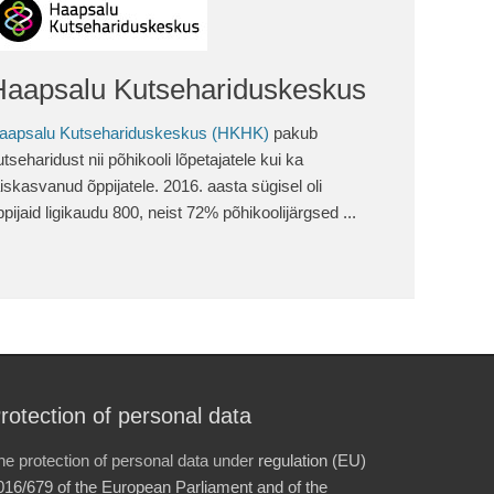
Haapsalu Kutsehariduskeskus
aapsalu Kutsehariduskeskus (HKHK)
pakub
utseharidust nii põhikooli lõpetajatele kui ka
äiskasvanud õppijatele. 2016. aasta sügisel oli
ppijaid ligikaudu 800, neist 72% põhikoolijärgsed ...
rotection of personal data
he protection of personal data under
regulation (EU)
016/679 of the European Parliament and of the