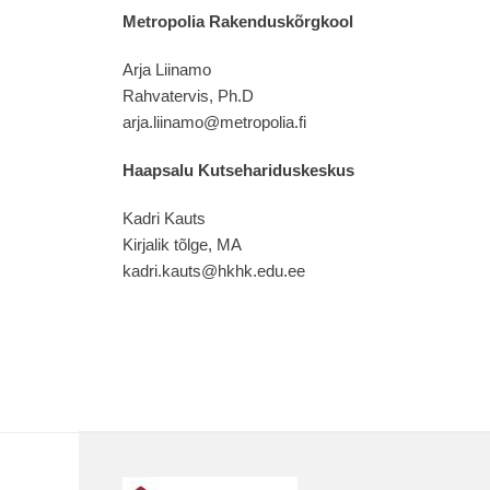
Metropolia Rakenduskõrgkool
Arja Liinamo
Rahvatervis, Ph.D
arja.liinamo@metropolia.fi
Haapsalu Kutsehariduskeskus
Kadri Kauts
Kirjalik tõlge, MA
kadri.kauts@hkhk.edu.ee