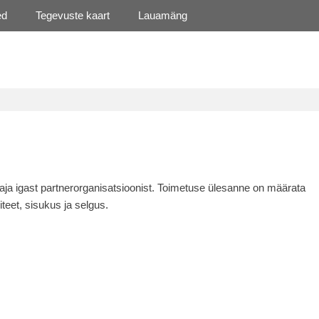
ed
Tegevuste kaart
Lauamäng
ja igast partnerorganisatsioonist. Toimetuse ülesanne on määrata
iteet, sisukus ja selgus.