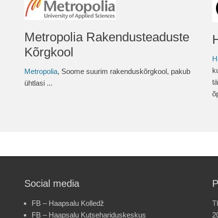
Metropolia Rakendusteaduste
Kõrgkool
H
k
Metropolia
, Soome suurim rakenduskõrgkool, pakub
t
ühtlasi ...
õ
Social media
P
FB – Haapsalu Kolledž
T
FB – Haapsalu Kutsehariduskeskus
2