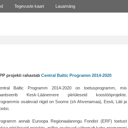
ed
Tegevuste kaart
Lauamäng
PP projekti rahastab
Central Baltic Programm 2014-2020
entral Baltic Programm 2014-2020
on toetusprogramm, mis
inantseerib Kesk-Läänemere piiriüleseid koostööprojekte.
rogrammis osalevad riigid on Soome (sh Ahvenamaa), Eesti, Läti ja
otsi.
rogramm annab Euroopa Regionaalarengu Fondist (ERF) toetust
akse piiriüleseid projekte, milles osalevad vähemalt kahe programmi