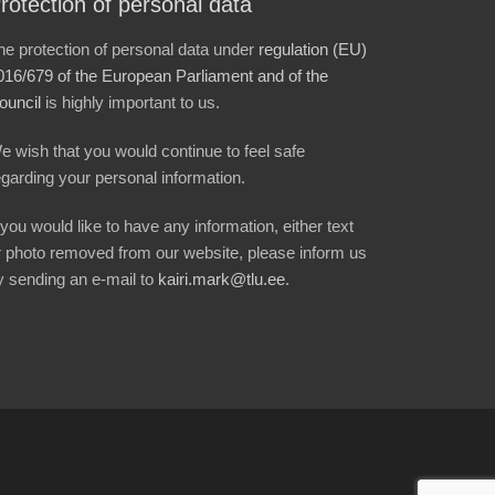
rotection of personal data
he protection of personal data under
regulation (EU)
016/679 of the European Parliament and of the
ouncil
is highly important to us.
e wish that you would continue to feel safe
egarding your personal information.
f you would like to have any information, either text
r photo removed from our website, please inform us
y sending an e-mail to
kairi.mark@tlu.ee
.