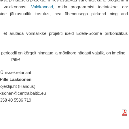
st valdkonnast.
Valdkonnad
, mida programmist toetatakse, on:
sside jätkusuutlik kasutus, hea ühendusega piirkond ning and
ud, et arutada võimalikke projekti ideid Edela-Soome piirkondlikus
e perioodil on kõrgelt hinnatud ja mõnikord hädasti vajalik, on imeline
Pille!
Ühissekretariaat
Pille Laaksonen
ojektijuht (Haridus)
aaksonen@centralbaltic.eu
358 40 5536 719