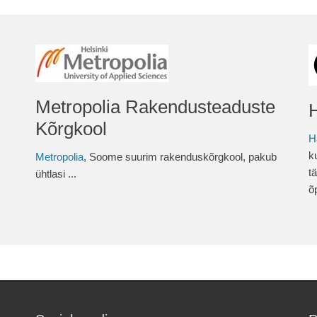
Metropolia Rakendusteaduste
Kõrgkool
H
k
Metropolia
, Soome suurim rakenduskõrgkool, pakub
t
ühtlasi ...
õ