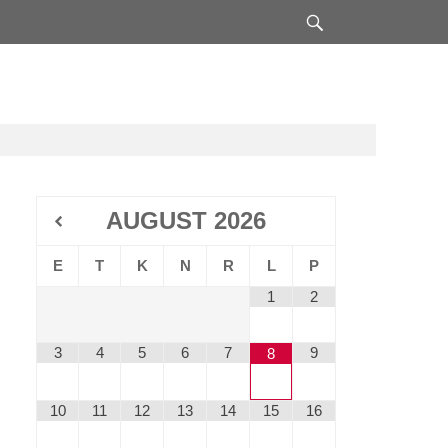
Search
AUGUST
2026
E
T
K
N
R
L
P
1
2
3
4
5
6
7
9
8
10
11
12
13
14
15
16