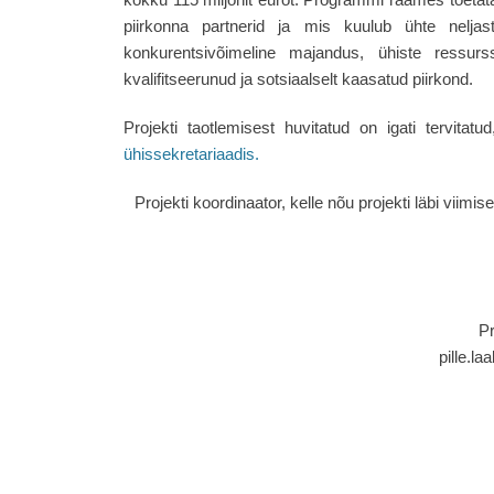
piirkonna partnerid ja mis kuulub ühte nelja
konkurentsivõimeline majandus, ühiste ressur
kvalifitseerunud ja sotsiaalselt kaasatud piirkond.
Projekti taotlemisest huvitatud on igati tervitat
ühissekretariaadis.
Projekti koordinaator, kelle nõu projekti läbi viimis
Pr
pille.l