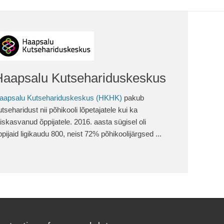
Haapsalu Kutsehariduskeskus
aapsalu Kutsehariduskeskus (HKHK)
pakub
utseharidust nii põhikooli lõpetajatele kui ka
äiskasvanud õppijatele. 2016. aasta sügisel oli
ppijaid ligikaudu 800, neist 72% põhikoolijärgsed ...