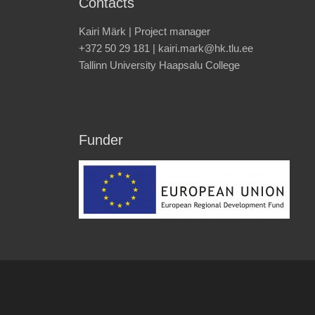
Contacts
Kairi Märk | Project manager
+372 50 29 181 | kairi.mark@hk.tlu.ee
Tallinn University Haapsalu College
Funder