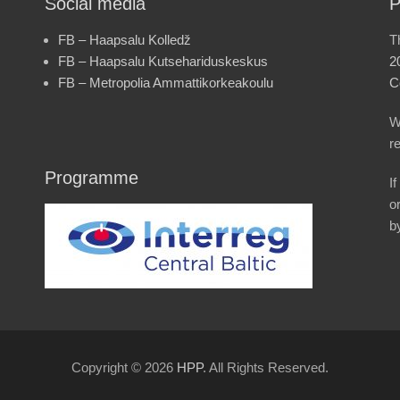
Social media
P
FB – Haapsalu Kolledž
T
FB – Haapsalu Kutsehariduskeskus
2
FB – Metropolia Ammattikorkeakoulu
C
W
r
Programme
I
o
b
Copyright © 2026
HPP
. All Rights Reserved.