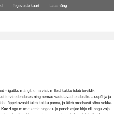
ed
Tegevuste kaart
Lauamäng
d – igaüks mängib oma viisi, millest kokku tuleb terviklik
ust tervisedenduses ning nemad vastutavad teadusliku aluspõhja ja
idas õppekavasid tuleb kokku panna, ja ütleb meelsasti sõna sekka.
,
Kadri
aga mitme keele hingeelu ja paneb asjad kirja nii, nagu vaja.