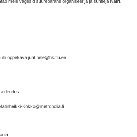
hatab meie vägesid suurepärane organiseerija ja suhtleja
Kairi
.
juhi õppekava juht hele@hk.tlu.ee
visedendus
atinheikki-Kokko@metropolia.fi
onia