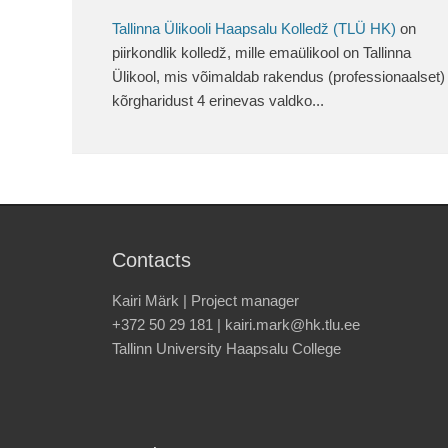
Tallinna Ülikooli Haapsalu Kolledž (TLÜ HK)
on
piirkondlik kolledž, mille emaülikool on Tallinna
Ülikool, mis võimaldab rakendus (professionaalset)
kõrgharidust 4 erinevas valdko...
Contacts
Kairi Märk | Project manager
+372 50 29 181 | kairi.mark@hk.tlu.ee
Tallinn University Haapsalu College