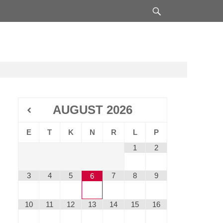
Search
AUGUST
2026
E
T
K
N
R
L
P
1
2
3
4
5
7
8
9
6
10
11
12
13
14
15
16