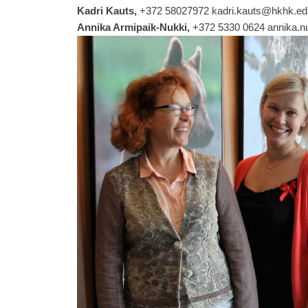
Kadri Kauts,
+372 58027972 kadri.kauts@hkhk.ed
Annika Armipaik-Nukki,
+372 5330 0624 annika.