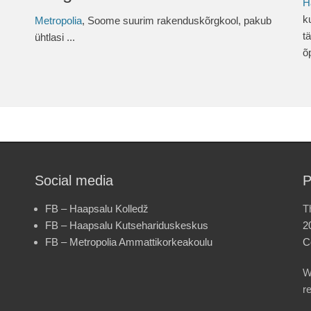
H
k
Metropolia
, Soome suurim rakenduskõrgkool, pakub
t
ühtlasi ...
õ
Social media
P
FB – Haapsalu Kolledž
T
FB – Haapsalu Kutsehariduskeskus
2
FB – Metropolia Ammattikorkeakoulu
C
W
r