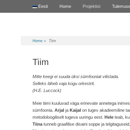
Primary Menu
Skip
Eesti
Home
Projektist
Tulemus
to
content
Health Promotion Programme
HPP
Home
»
Tiim
Tiim
Mitte keegi ei suuda üksi sümfooniat vilistada.
Selleks läheb vaja kogu orkestrit.
(H.E. Luccock)
Meie tiimi kuuluvad väga erinevate annetega inimese
sümfoonia.
Arjal
ja
Kaijal
on tugev akadeemiline ta
metodoloogiliselt tugeva uuringu eest.
Hele
teab, ku
Tiina
tunneb graafilise disaini soppe ja telgitaguseid