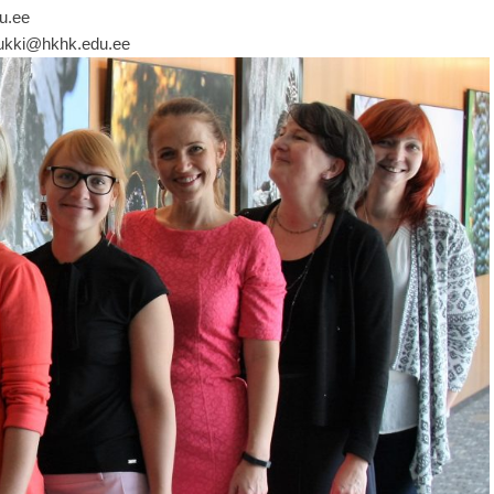
u.ee
nukki@hkhk.edu.ee