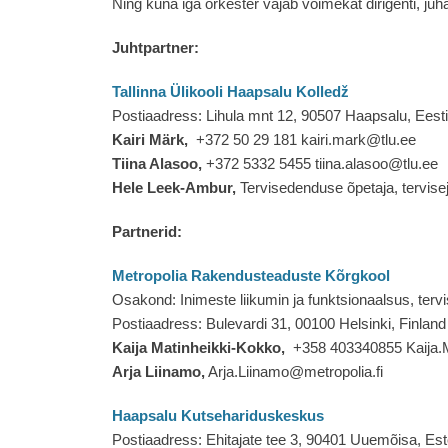
Ning kuna iga orkester vajab võimekat dirigenti, ju
Juhtpartner:
Tallinna Ülikooli Haapsalu Kolledž
Postiaadress: Lihula mnt 12, 90507 Haapsalu, Eesti
Kairi Märk,
+372 50 29 181 kairi.mark@tlu.ee
Tiina Alasoo,
+372 5332 5455 tiina.alasoo@tlu.ee
Hele Leek-Ambur,
Tervisedenduse õpetaja, tervise
Partnerid:
Metropolia Rakendusteaduste Kõrgkool
Osakond: Inimeste liikumin ja funktsionaalsus, ter
Postiaadress: Bulevardi 31, 00100 Helsinki, Finland
Kaija Matinheikki-Kokko,
+358 403340855 Kaija.M
Arja Liinamo,
Arja.Liinamo@metropolia.fi
Haapsalu Kutsehariduskeskus
Postiaadress: Ehitajate tee 3, 90401 Uuemõisa, Est