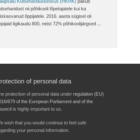
aapsalu Kutsehariduskeskus (HKHK)
pakub
utseharidust nii põhikooli lõpetajatele kui ka
äiskasvanud õppijatele. 2016. aasta sügisel oli
ppijaid ligikaudu 800, neist 72% põhikoolijärgsed ...
rotection of personal data
he protection of personal data under
regulation (EU)
016/679 of the European Parliament and of the
ouncil
is highly important to us.
e wish that you would continue to feel safe
egarding your personal information.