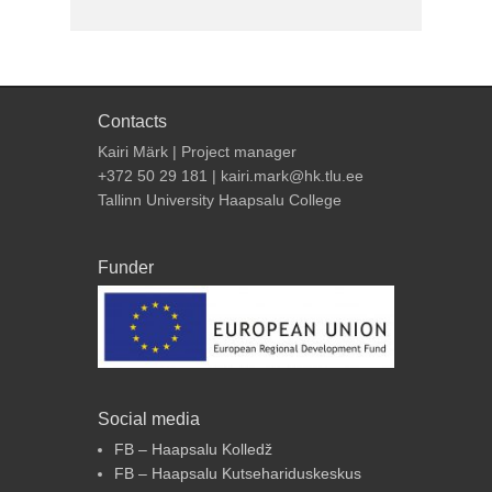
Contacts
Kairi Märk | Project manager
+372 50 29 181 | kairi.mark@hk.tlu.ee
Tallinn University Haapsalu College
Funder
Social media
FB – Haapsalu Kolledž
FB – Haapsalu Kutsehariduskeskus