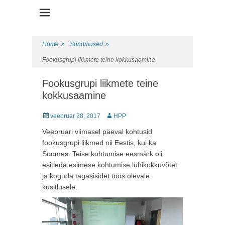
Health Promotion Programme
HPP
Home
»
Sündmused
»
Fookusgrupi liikmete teine kokkusaamine
Fookusgrupi liikmete teine
kokkusaamine
Posted
veebruar 28, 2017
Author
HPP
on
Veebruari viimasel päeval kohtusid
fookusgrupi liikmed nii Eestis, kui ka
Soomes. Teise kohtumise eesmärk oli
esitleda esimese kohtumise lühikokkuvõtet
ja koguda tagasisidet töös olevale
küsitlusele.