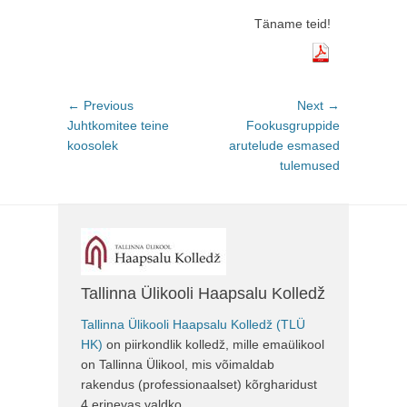
Täname teid!
Navigeerimine
← Previous
Previous
Next →
Next
Juhtkomitee teine
post:
Fookusgruppide
post:
koosolek
arutelude esmased
tulemused
Tallinna Ülikooli Haapsalu Kolledž
Tallinna Ülikooli Haapsalu Kolledž (TLÜ
HK)
on piirkondlik kolledž, mille emaülikool
on Tallinna Ülikool, mis võimaldab
rakendus (professionaalset) kõrgharidust
4 erinevas valdko...