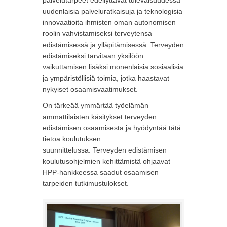
palvelutarpeet edellyttävät tulevaisuudessa
uudenlaisia palveluratkaisuja ja teknologisia
innovaatioita ihmisten oman autonomisen
roolin vahvistamiseksi terveytensa
edistämisessä ja ylläpitämisessä. Terveyden
edistämiseksi tarvitaan yksilöön
vaikuttamisen lisäksi monenlaisia sosiaalisia
ja ympäristöllisiä toimia, jotka haastavat
nykyiset osaamisvaatimukset.
On tärkeää ymmärtää työelämän
ammattilaisten käsitykset terveyden
edistämisen osaamisesta ja hyödyntää tätä
tietoa koulutuksen
suunnittelussa. Terveyden edistämisen
koulutusohjelmien kehittämistä ohjaavat
HPP-hankkeessa saadut osaamisen
tarpeiden tutkimustulokset.