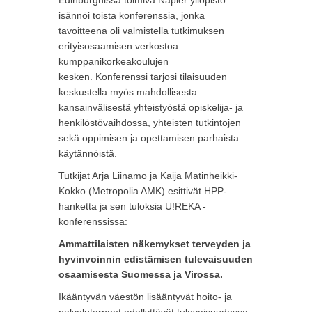
Edinburghissa toimiva Napier yliopisto
isännöi toista konferenssia, jonka
tavoitteena oli valmistella tutkimuksen
erityisosaamisen verkostoa
kumppanikorkeakoulujen
kesken. Konferenssi tarjosi tilaisuuden
keskustella myös mahdollisesta
kansainvälisestä yhteistyöstä opiskelija- ja
henkilöstövaihdossa, yhteisten tutkintojen
sekä oppimisen ja opettamisen parhaista
käytännöistä.
Tutkijat Arja Liinamo ja Kaija Matinheikki-
Kokko (Metropolia AMK) esittivät HPP-
hanketta ja sen tuloksia U!REKA -
konferenssissa:
Ammattilaisten näkemykset terveyden ja
hyvinvoinnin edistämisen tulevaisuuden
osaamisesta Suomessa ja Virossa.
Ikääntyvän väestön lisääntyvät hoito- ja