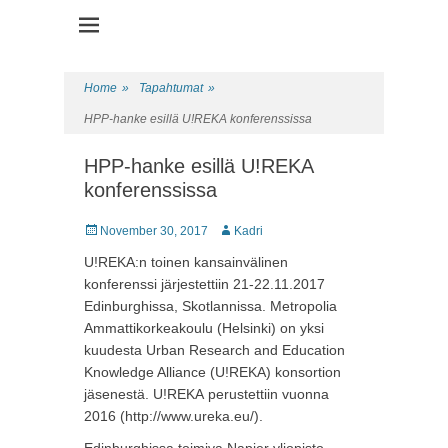
Health Promotion Programme
HPP
Home
»
Tapahtumat
»
HPP-hanke esillä U!REKA konferenssissa
HPP-hanke esillä U!REKA
konferenssissa
Posted
November 30, 2017
Author
Kadri
on
U!REKA:n toinen kansainvälinen
konferenssi järjestettiin 21-22.11.2017
Edinburghissa, Skotlannissa. Metropolia
Ammattikorkeakoulu (Helsinki) on yksi
kuudesta Urban Research and Education
Knowledge Alliance (U!REKA) konsortion
jäsenestä. U!REKA perustettiin vuonna
2016 (http://www.ureka.eu/).