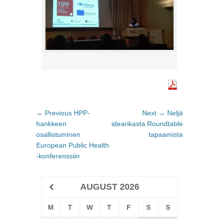
Post
← Previous
Previous
HPP-
Next →
Next
Neljä
navigation
hankkeen
post:
idearikasta Roundtable
post:
osallistuminen
tapaamista
European Public Health
-konferenssiin
AUGUST
2026
M
T
W
T
F
S
S