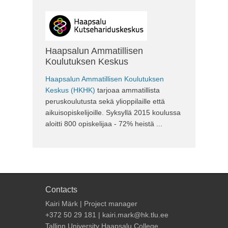
Haapsalun Ammatillisen
Koulutuksen Keskus
Haapsalun Ammatillisen Koulutuksen
Keskus (HKHK)
tarjoaa ammatillista
peruskoulutusta sekä ylioppilaille että
aikuisopiskelijoille. Syksyllä 2015 koulussa
aloitti 800 opiskelijaa - 72% heistä ...
Contacts
Kairi Märk | Project manager
+372 50 29 181 | kairi.mark@hk.tlu.ee
Tallinn University Haapsalu College