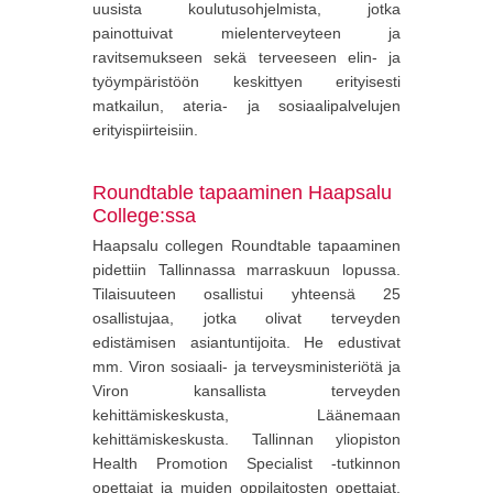
uusista koulutusohjelmista, jotka
painottuivat mielenterveyteen ja
ravitsemukseen sekä terveeseen elin- ja
työympäristöön keskittyen erityisesti
matkailun, ateria- ja sosiaalipalvelujen
erityispiirteisiin.
Roundtable tapaaminen Haapsalu
College:ssa
Haapsalu collegen Roundtable tapaaminen
pidettiin Tallinnassa marraskuun lopussa.
Tilaisuuteen osallistui yhteensä 25
osallistujaa, jotka olivat terveyden
edistämisen asiantuntijoita. He edustivat
mm. Viron sosiaali- ja terveysministeriötä ja
Viron kansallista terveyden
kehittämiskeskusta, Läänemaan
kehittämiskeskusta. Tallinnan yliopiston
Health Promotion Specialist -tutkinnon
opettajat ja muiden oppilaitosten opettajat,