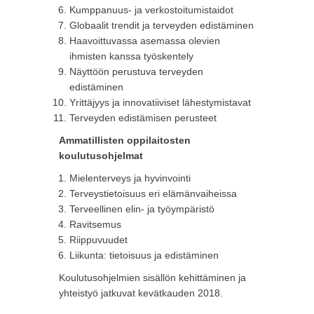
Kumppanuus- ja verkostoitumistaidot
Globaalit trendit ja terveyden edistäminen
Haavoittuvassa asemassa olevien
ihmisten kanssa työskentely
Näyttöön perustuva terveyden
edistäminen
Yrittäjyys ja innovatiiviset lähestymistavat
Terveyden edistämisen perusteet
Ammatillisten oppilaitosten
koulutusohjelmat
Mielenterveys ja hyvinvointi
Terveystietoisuus eri elämänvaiheissa
Terveellinen elin- ja työympäristö
Ravitsemus
Riippuvuudet
Liikunta: tietoisuus ja edistäminen
Koulutusohjelmien sisällön kehittäminen ja
yhteistyö jatkuvat kevätkauden 2018.