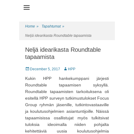
Health Promotion Programme
HPP
Home
»
Tapahtumat
»
Neljä idearikasta Roundtable tapaamista
Neljä idearikasta Roundtable
tapaamista
Posted
December 5, 2017
Author
HPP
on
Kukin HPP hankekumppani järjesti
Roundtable tapaamisen syksyllä.
Roundtable tapaamisten tarkoituksena oli
esitellä HPP surveyn tutkimustulokset Focus
Group ryhmän jäsenille, tutkintovastaaville
ja koulutusohjelmien asiantuntijoille. Näissä
tapaamisissa osallistujat myös tulkitsivat
tuloksia ideoimalla niiden pohjalta
kehitettäviä uusia koulutusohjelmia