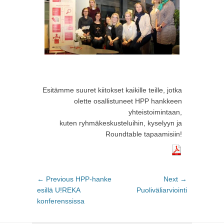
Esitämme suuret kiitokset kaikille teille, jotka
olette osallistuneet HPP hankkeen
yhteistoimintaan,
kuten ryhmäkeskusteluihin, kyselyyn ja
Roundtable tapaamisiin!
Post
← Previous
Previous
HPP-hanke
Next →
Next
navigation
esillä U!REKA
post:
Puoliväliarviointi
post:
konferenssissa