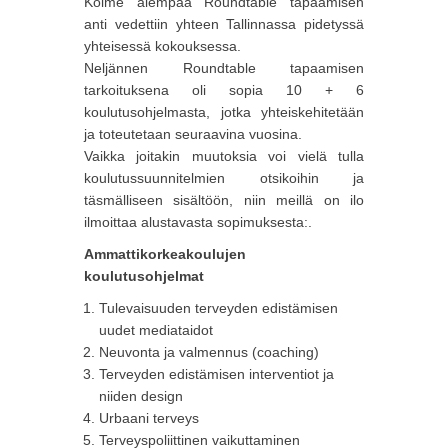
Kolme aiempaa Roundtable tapaamisen
anti vedettiin yhteen Tallinnassa pidetyssä
yhteisessä kokouksessa.
Neljännen Roundtable tapaamisen
tarkoituksena oli sopia 10 + 6
koulutusohjelmasta, jotka yhteiskehitetään
ja toteutetaan seuraavina vuosina.
Vaikka joitakin muutoksia voi vielä tulla
koulutussuunnitelmien otsikoihin ja
täsmälliseen sisältöön, niin meillä on ilo
ilmoittaa alustavasta sopimuksesta:.
Ammattikorkeakoulujen
koulutusohjelmat
Tulevaisuuden terveyden edistämisen
uudet mediataidot
Neuvonta ja valmennus (coaching)
Terveyden edistämisen interventiot ja
niiden design
Urbaani terveys
Terveyspoliittinen vaikuttaminen