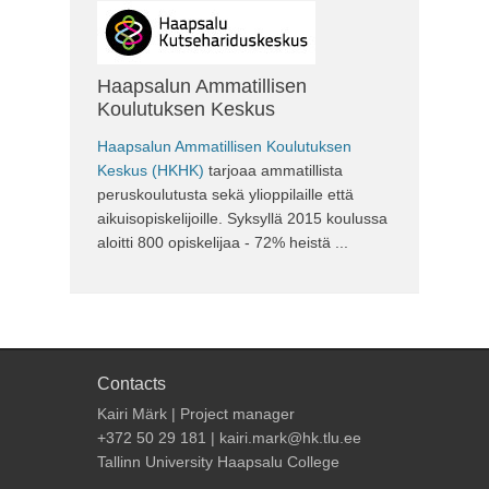
Haapsalun Ammatillisen
Koulutuksen Keskus
Haapsalun Ammatillisen Koulutuksen
Keskus (HKHK)
tarjoaa ammatillista
peruskoulutusta sekä ylioppilaille että
aikuisopiskelijoille. Syksyllä 2015 koulussa
aloitti 800 opiskelijaa - 72% heistä ...
Contacts
Kairi Märk | Project manager
+372 50 29 181 | kairi.mark@hk.tlu.ee
Tallinn University Haapsalu College