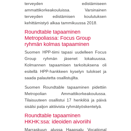
terveyden edistämiseen
ammattikorkeakouluissa. Varsinainen
terveyden edistämisen koulutuksen
kehittämistyö alkaa tammikuussa 2018.
Roundtable tapaaminen
Metropoliassa: Focus Group
ryhmän kolmas tapaaminen
Suomen HPP-tiimi tapasi uudelleen Focus
Group ryhmän jäsenet lokakuussa.
Kolmannen tapaamisen tarkoituksena oli
esitellä HPP-hankkeen kyselyn tulokset ja
saada palautetta osallistujilta.
Suomen Roundtable tapaaminen pidettiin
Metropolian Ammattikorkeakoulussa.
Tilaisuuteen osallistui 17 henkilöä ja päivä
sisälsi paljon aktiivista ryhmätyöskentelyä.
Roundtable tapaaminen
HKHK:ssa: ideoiden aivoriihi
Marraskuun alussa Haapsalu Vocational