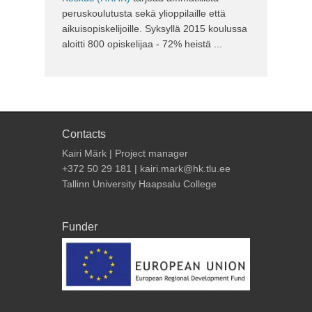
peruskoulutusta sekä ylioppilaille että
aikuisopiskelijoille. Syksyllä 2015 koulussa
aloitti 800 opiskelijaa - 72% heistä ...
Contacts
Kairi Märk | Project manager
+372 50 29 181 | kairi.mark@hk.tlu.ee
Tallinn University Haapsalu College
Funder