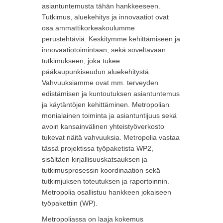
asiantuntemusta tähän hankkeeseen.
Tutkimus, aluekehitys ja innovaatiot ovat
osa ammattikorkeakoulumme
perustehtäviä. Keskitymme kehittämiseen ja
innovaatiotoimintaan, sekä soveltavaan
tutkimukseen, joka tukee
pääkaupunkiseudun aluekehitystä.
Vahvuuksiamme ovat mm. terveyden
edistämisen ja kuntoutuksen asiantuntemus
ja käytäntöjen kehittäminen. Metropolian
monialainen toiminta ja asiantuntijuus sekä
avoin kansainvälinen yhteistyöverkosto
tukevat näitä vahvuuksia. Metropolia vastaa
tässä projektissa työpaketista WP2,
sisältäen kirjallisuuskatsauksen ja
tutkimusprosessin koordinaation sekä
tutkimjuksen toteutuksen ja raportoinnin.
Metropolia osallistuu hankkeen jokaiseen
työpakettiin (WP).
Metropoliassa on laaja kokemus