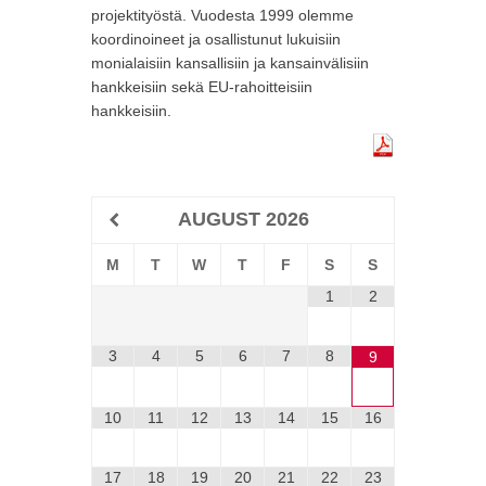
projektityöstä. Vuodesta 1999 olemme
koordinoineet ja osallistunut lukuisiin
monialaisiin kansallisiin ja kansainvälisiin
hankkeisiin sekä EU-rahoitteisiin
hankkeisiin.
AUGUST
2026
M
T
W
T
F
S
S
1
2
3
4
5
6
7
8
9
10
11
12
13
14
15
16
17
18
19
20
21
22
23